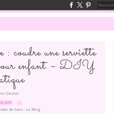
 : coudre une serviette
ue pour enfant – DIY
atique
éro Déchet
08.2019
…
telier de Sam - Le Blog