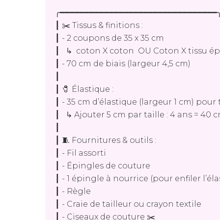
╭━━━━━━━━━━━━━━━━━━━━━━━━━━━━━━━━
┃ ✂️ Tissus & finitions :
┃ - 2 coupons de 35 x 35 cm
┃ ↳ coton X coton OU Coton X tissu ép
┃ - 70 cm de biais (largeur 4,5 cm)
┃
┃ 🧷 Élastique :
┃ - 35 cm d’élastique (largeur 1 cm) pour t
┃ ↳ Ajouter 5 cm par taille : 4 ans = 40 c
┃
┃ 🧵 Fournitures & outils :
┃ - Fil assorti
┃ - Épingles de couture
┃ - 1 épingle à nourrice (pour enfiler l’él
┃ - Règle
┃ - Craie de tailleur ou crayon textile
┃ - Ciseaux de couture ✂️