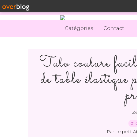
Catégories
Contact
Tuto couture facile
de table élastiq
pr
Z
01.
Par Le petit A