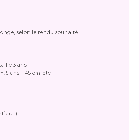
╮
onge, selon le rendu souhaité
aille 3 ans
m, 5 ans = 45 cm, etc.
astique)