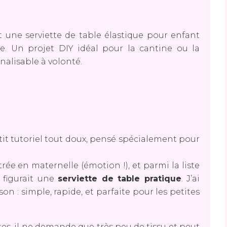
une serviette de table élastique pour enfant
le. Un projet DIY idéal pour la cantine ou la
nalisable à volonté.
tit tutoriel tout doux, pensé spécialement pour
rée en maternelle (émotion !), et parmi la liste
 figurait une
serviette de table pratique
. J’ai
on : simple, rapide, et parfaite pour les petites
tes, il ne demande que très peu de tissu et peut