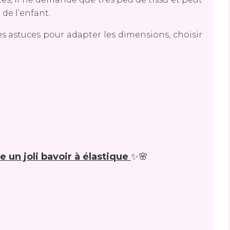
de l’enfant.
es astuces pour adapter les dimensions, choisir
 un joli bavoir à élastique
✨🌸