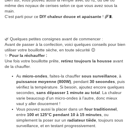
Bien sûr, vous pouvez aussi la remplir avec du riz, du blé ou
même des noyaux de cerises selon ce que vous avez sous la
main.
C’est parti pour ce
DIY chaleur douce et apaisante
! 🌾🧵
🌿 Quelques petites consignes avant de commencer :
Avant de passer à la confection, voici quelques conseils pour bien
utiliser votre bouillotte sèche, en toute sécurité 😊
✨
Pour la réchauffer :
Une fois votre bouillotte prête,
retirez toujours la housse
avant
de la chauffer.
Au
micro-ondes
, faites-la chauffer
sous surveillance
, à
puissance moyenne (800W)
, pendant
30 secondes
, puis
vérifiez la température. Si besoin, ajoutez encore quelques
secondes,
sans dépasser 1 minute au total
. La chaleur
varie beaucoup d’un micro-ondes à l’autre, donc mieux
vaut y aller doucement !
Vous pouvez aussi la placer dans un
four traditionnel
,
entre
100 et 125°C pendant 10 à 15 minutes
, ou
simplement la poser sur un
radiateur tiède
, toujours sous
surveillance, et en testant progressivement.