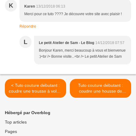
K
Karen
13/12/2018 06:13
Merci pour ce tuto ???? Je découvre votre site avec plaisir !
Répondre
L
Le petit Atelier de Sam - Le Blog
14/12/2018 07:57
Bonjour Karen, merci beaucoup à vous et bienvenue
:)<br /> Bonne visite...<br /> Le petit Atelier de Sam
< Tuto couture débutant :
Tuto couture débutant :
coudre une trousse à volant
coudre une housse de
doublée et féminine
coussin avec poche
pratique >
Hébergé par Overblog
Top articles
Pages