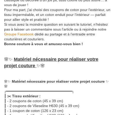
classique ou décorée d’un joli pli, tissu coloré ou plus sobre… à
vous de jouer !
Pour ma part, j’ai choisi des coupons de coton pour l’extérieur, un
tissu imperméable, et un coton enduit pour l’intérieur — parfait
pour allier style et praticité !
Si vous avez la moindre question en suivant le tutoriel, n’hésitez
pas à laisser un commentaire sous l’article ou à rejoindre notre
Groupe Facebook
dédié au partage et à l’entraide entre
couturières et couturiers.
Bonne couture à vous et amusez-vous bien !
🌸✨
Matériel nécessaire pour réaliser votre
projet couture
✨🌸
🌸✨
Matériel nécessaire pour réaliser votre projet couture
✨
🌸
╭━━━━━━━━━━━━━━━━━━━━━━━━━━━━━━━━╮
┃ ✂️
Tissu extérieur :
┃ - 2 coupons de coton (45 x 39 cm)
┃ - 2 coupons de Vlieseline H630 (45 x 39 cm)
┃ - 1 coupon de coton (126 x 23 cm)