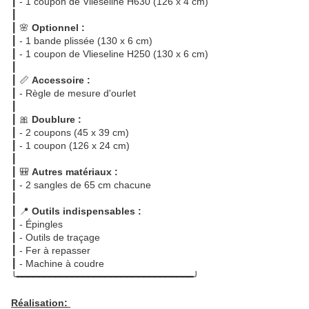
┃ - 1 coupon de Vlieseline H630 (126 x 4 cm)
┃
┃ 🌸
Optionnel :
┃ - 1 bande plissée (130 x 6 cm)
┃ - 1 coupon de Vlieseline H250 (130 x 6 cm)
┃
┃ 📏
Accessoire :
┃ - Règle de mesure d'ourlet
┃
┃ 🎀
Doublure :
┃ - 2 coupons (45 x 39 cm)
┃ - 1 coupon (126 x 24 cm)
┃
┃ 🎒
Autres matériaux :
┃ - 2 sangles de 65 cm chacune
┃
┃ 📍
Outils indispensables :
┃ - Épingles
┃ - Outils de traçage
┃ - Fer à repasser
┃ - Machine à coudre
╰━━━━━━━━━━━━━━━━━━━━━━━━━━━━━━━━╯
Réalisation: