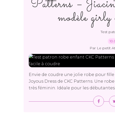
Patterns – Jiacin
modèle girly 
Test pa
10.
Par Le petit A
Envie de coudre une jolie robe pour fille
Joyous Dress de CKC Patterns. Une robe s
très féminin. Idéale pour les débutantes m