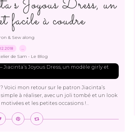
ta’s Joyous Dress, un
et facile à coudre
tron & Sew along
02.2018
…
telier de Sam - Le Blog
 ? Voici mon retour sur le patron Jiacinta’s
imple à réaliser, avec un joli tombé et un look
otivées et les petites occasions !...