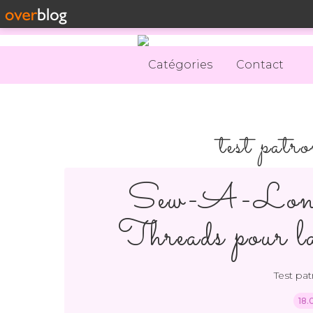
Catégories
Contact
test patr
Sew-A-Long 
Threads pour l
Test pa
18.