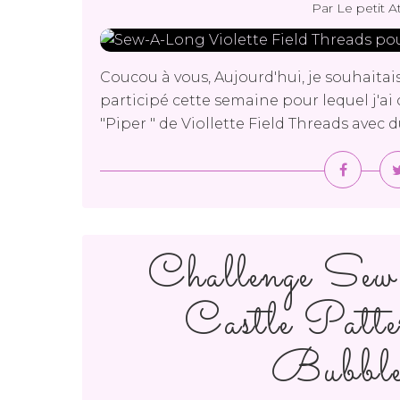
Par Le petit A
Coucou à vous, Aujourd'hui, je souhaitais
participé cette semaine pour lequel j'ai 
"Piper " de Viollette Field Threads avec 
Challenge S
Castle Patte
Bubble