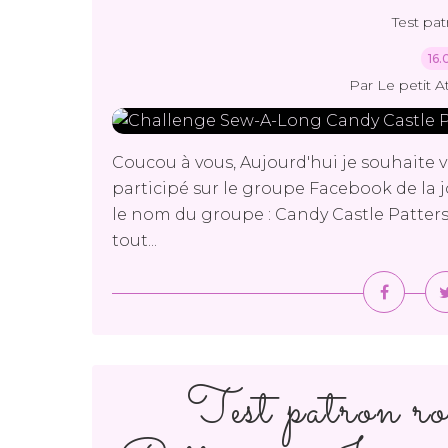
Test pa
16.
Par Le petit A
Coucou à vous, Aujourd'hui je souhaite v
participé sur le groupe Facebook de la 
le nom du groupe : Candy Castle Patter
tout...
Test patron 