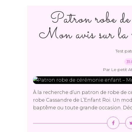
Patron robe de
Mon avis sur la
Test pa
31.
Par Le petit A
À la recherche d’un patron de robe de c
robe Cassandre de L’Enfant Roi. Un modèl
baptême ou toute grande occasion. Déco