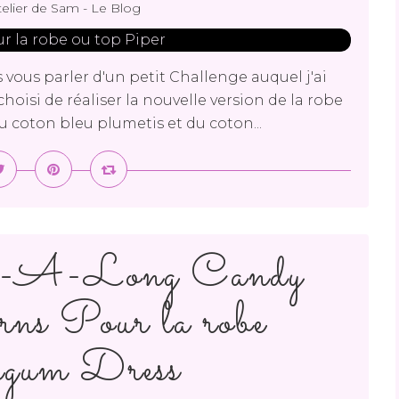
telier de Sam - Le Blog
 vous parler d'un petit Challenge auquel j'ai
choisi de réaliser la nouvelle version de la robe
du coton bleu plumetis et du coton...
ew-A-Long Candy
rns Pour la robe
gum Dress