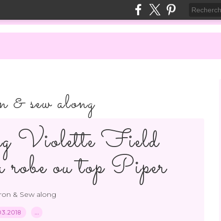
on & sew along
Violette Field
a robe ou top Piper
tron & Sew along
03.2018
…