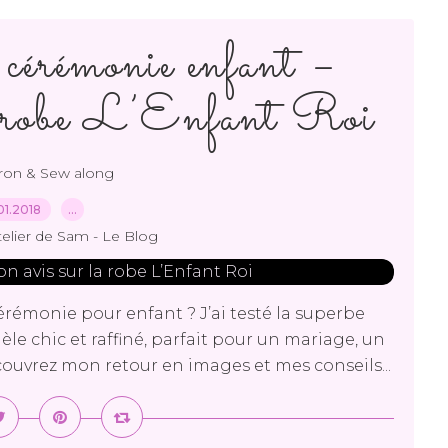
 cérémonie enfant –
 robe L’Enfant Roi
tron & Sew along
01.2018
…
telier de Sam - Le Blog
érémonie pour enfant ? J’ai testé la superbe
e chic et raffiné, parfait pour un mariage, un
uvrez mon retour en images et mes conseils...