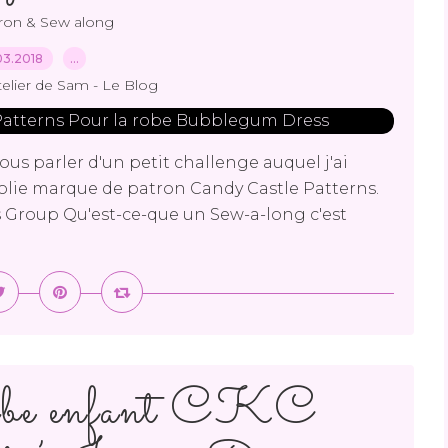
tron & Sew along
03.2018
…
telier de Sam - Le Blog
ous parler d'un petit challenge auquel j'ai
jolie marque de patron Candy Castle Patterns.
s Group Qu'est-ce-que un Sew-a-long c'est
robe enfant CKC