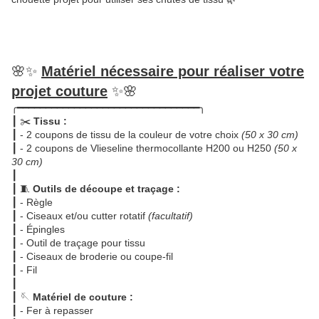
🌸✨
Matériel nécessaire pour réaliser votre
projet couture
✨🌸
╭━━━━━━━━━━━━━━━━━━━━━━━━━━━━━━━━╮
┃ ✂️
Tissu :
┃ - 2 coupons de tissu de la couleur de votre choix
(50 x 30 cm)
┃ - 2 coupons de Vlieseline thermocollante H200 ou H250
(50 x
30 cm)
┃
┃ 🧵
Outils de découpe et traçage :
┃ - Règle
┃ - Ciseaux et/ou cutter rotatif
(facultatif)
┃ - Épingles
┃ - Outil de traçage pour tissu
┃ - Ciseaux de broderie ou coupe-fil
┃ - Fil
┃
┃ 🪡
Matériel de couture :
┃ - Fer à repasser